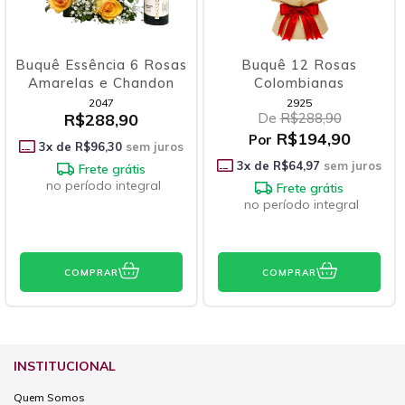
 Rosas
Buquê 12 Rosas
Flores com Urso 
ndon
Colombianas
Pelúcia e Chocol
2925
2609
De
R$288,90
De
R$294,90
R$194,90
R$262,90
Por
Por
 juros
3
x de
R$64,97
sem juros
3
x de
R$87,63
sem 
ral
Frete grátis
Frete grátis
no período integral
no período integra
COMPRAR
COMPRAR
INSTITUCIONAL
Quem Somos