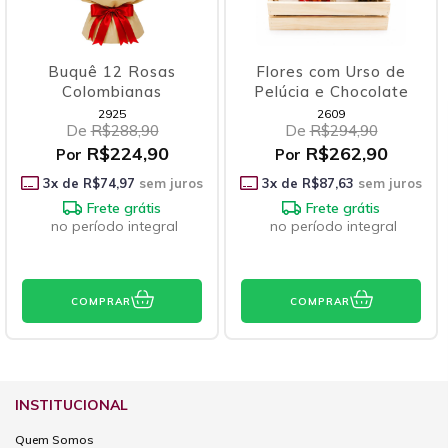
Buquê 12 Rosas
Flores com Urso de
Colombianas
Pelúcia e Chocolate
2925
2609
De
R$288,90
De
R$294,90
R$224,90
R$262,90
Por
Por
3
x de
R$74,97
sem juros
3
x de
R$87,63
sem juros
Frete grátis
Frete grátis
no período integral
no período integral
COMPRAR
COMPRAR
INSTITUCIONAL
Quem Somos