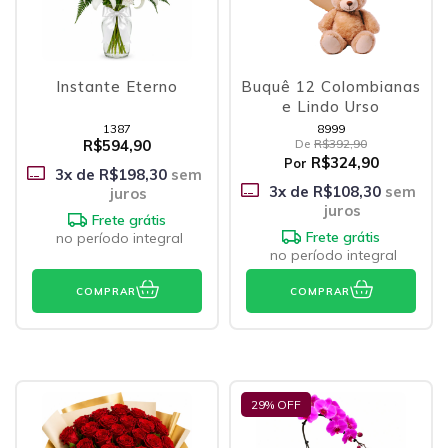
Instante Eterno
Buquê 12 Colombianas
e Lindo Urso
1387
8999
R$594,90
De
R$392,90
R$324,90
Por
3
x de
R$198,30
sem
3
x de
R$108,30
sem
juros
juros
Frete grátis
Frete grátis
no período integral
no período integral
COMPRAR
COMPRAR
29
% OFF