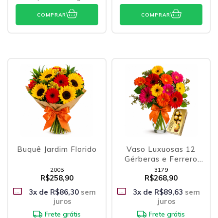
COMPRAR
COMPRAR
Buquê Jardim Florido
Vaso Luxuosas 12
Gérberas e Ferrero
Rocher
2005
3179
R$258,90
R$268,90
3
x de
R$86,30
sem
3
x de
R$89,63
sem
juros
juros
Frete grátis
Frete grátis