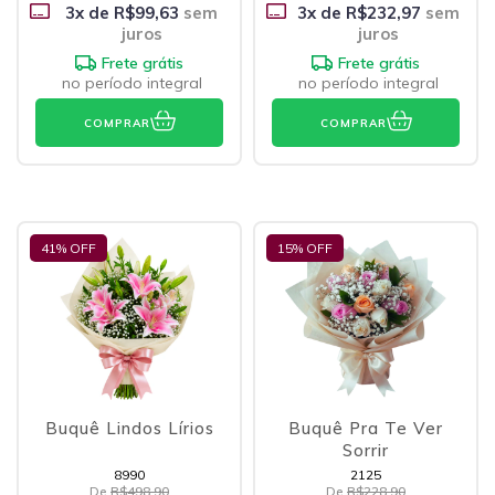
3
x de
R$99,63
sem
3
x de
R$232,97
sem
juros
juros
Frete grátis
Frete grátis
no período integral
no período integral
COMPRAR
COMPRAR
41
% OFF
15
% OFF
Buquê Lindos Lírios
Buquê Pra Te Ver
Sorrir
8990
2125
De
R$498,90
De
R$228,90