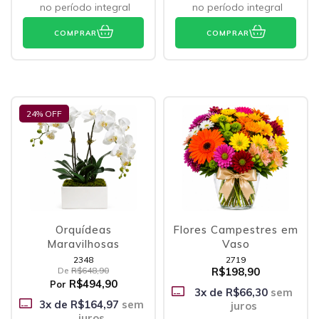
no período integral
no período integral
COMPRAR
COMPRAR
24
% OFF
Orquídeas
Flores Campestres em
Maravilhosas
Vaso
2348
2719
De
R$648,90
R$198,90
R$494,90
Por
3
x de
R$66,30
sem
3
x de
R$164,97
sem
juros
juros