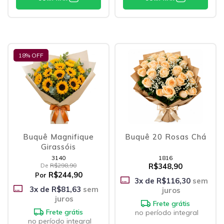
18
% OFF
Buquê Magnifique
Buquê 20 Rosas Chá
Girassóis
3140
1816
De
R$298,90
R$348,90
R$244,90
Por
3
x de
R$116,30
sem
3
x de
R$81,63
sem
juros
juros
Frete grátis
Frete grátis
no período integral
no período integral