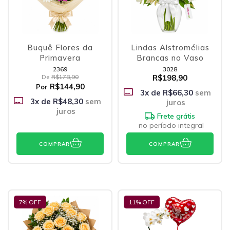
Buquê Flores da
Lindas Alstromélias
Primavera
Brancas no Vaso
2369
3028
De
R$178,90
R$198,90
R$144,90
Por
3
x de
R$66,30
sem
3
x de
R$48,30
sem
juros
juros
Frete grátis
no período integral
COMPRAR
COMPRAR
7
% OFF
11
% OFF