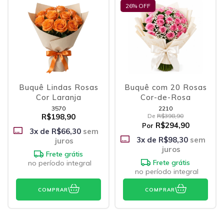
26
% OFF
Buquê Lindas Rosas
Buquê com 20 Rosas
Cor Laranja
Cor-de-Rosa
3570
2210
R$198,90
De
R$398,90
R$294,90
Por
3
x de
R$66,30
sem
3
x de
R$98,30
sem
juros
juros
Frete grátis
Frete grátis
no período integral
no período integral
COMPRAR
COMPRAR