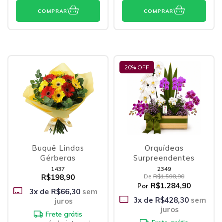
COMPRAR
COMPRAR
20
% OFF
Buquê Lindas
Orquídeas
Gérberas
Surpreendentes
1437
2349
R$198,90
De
R$1.598,90
R$1.284,90
Por
3
x de
R$66,30
sem
3
x de
R$428,30
sem
juros
juros
Frete grátis