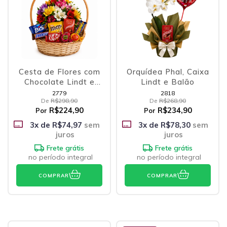
Cesta de Flores com
Orquídea Phal, Caixa
Chocolate Lindt e
Lindt e Balão
Outras Delícias
2779
2818
De
R$298,90
De
R$268,90
R$224,90
R$234,90
Por
Por
3
x de
R$74,97
sem
3
x de
R$78,30
sem
juros
juros
Frete grátis
Frete grátis
no período integral
no período integral
COMPRAR
COMPRAR