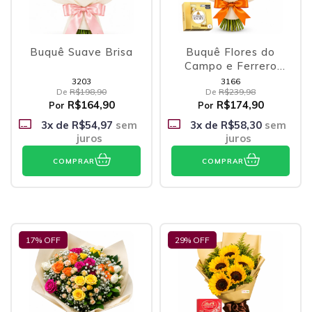
Buquê Suave Brisa
Buquê Flores do
Campo e Ferrero
Rocher
3203
3166
De
R$198,90
De
R$239,98
R$164,90
R$174,90
Por
Por
3
x de
R$54,97
sem
3
x de
R$58,30
sem
juros
juros
COMPRAR
COMPRAR
17
% OFF
29
% OFF