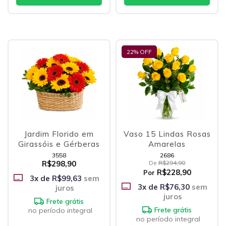
22
% OFF
Jardim Florido em
Vaso 15 Lindas Rosas
Girassóis e Gérberas
Amarelas
3558
2686
R$298,90
De
R$294,90
R$228,90
Por
3
x de
R$99,63
sem
3
x de
R$76,30
sem
juros
juros
Frete grátis
Frete grátis
no período integral
no período integral