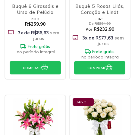
Buquê 6 Girassóis e
Buquê 5 Rosas Lilás,
Urso de Pelúcia
Coração e Lindt
2207
3071
R$259,90
De
R$284,90
R$232,90
Por
3
x de
R$86,63
sem
3
x de
R$77,63
sem
juros
juros
Frete grátis
Frete grátis
no período integral
no período integral
COMPRAR
COMPRAR
34
% OFF