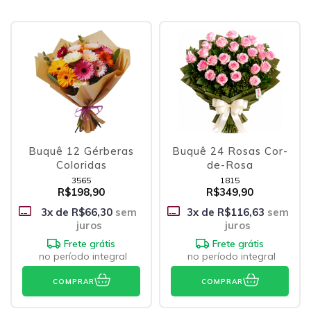
Buquê 12 Gérberas
Buquê 24 Rosas Cor-
Coloridas
de-Rosa
3565
1815
R$198,90
R$349,90
3
x de
R$66,30
sem
3
x de
R$116,63
sem
juros
juros
Frete grátis
Frete grátis
no período integral
no período integral
COMPRAR
COMPRAR