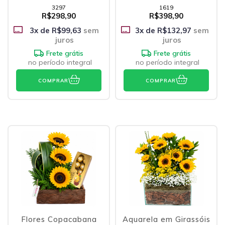
Belga
3297
1619
R$298,90
R$398,90
3
x de
R$99,63
sem
3
x de
R$132,97
sem
juros
juros
Frete grátis
Frete grátis
no período integral
no período integral
COMPRAR
COMPRAR
Flores Copacabana
Aquarela em Girassóis