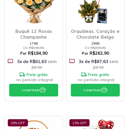
Buquê 12 Rosas
Orquídeas, Coração e
Champanhe
Chocolate Belga
1798
2999
De
R$198,90
De
R$294,90
R$184,90
R$262,90
Por
Por
3
x de
R$61,63
sem
3
x de
R$87,63
sem
juros
juros
Frete grátis
Frete grátis
no período integral
no período integral
COMPRAR
COMPRAR
25
% OFF
13
% OFF