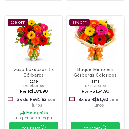
23
% OFF
22
% OFF
Vaso Luxuosas 12
Buquê Mimo em
Gérberas
Gérberas Coloridas
2279
2272
De
R$238,90
De
R$198,90
R$184,90
R$154,90
Por
Por
3
x de
R$61,63
sem
3
x de
R$51,63
sem
juros
juros
Frete grátis
no período integral
COMPRAR
COMPRAR