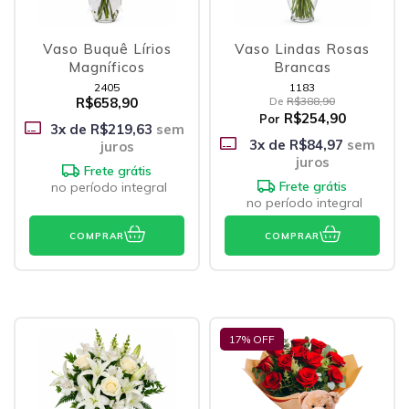
Vaso Buquê Lírios
Vaso Lindas Rosas
Magníficos
Brancas
2405
1183
R$658,90
De
R$388,90
R$254,90
Por
3
x de
R$219,63
sem
3
x de
R$84,97
sem
juros
juros
Frete grátis
Frete grátis
no período integral
no período integral
COMPRAR
COMPRAR
17
% OFF