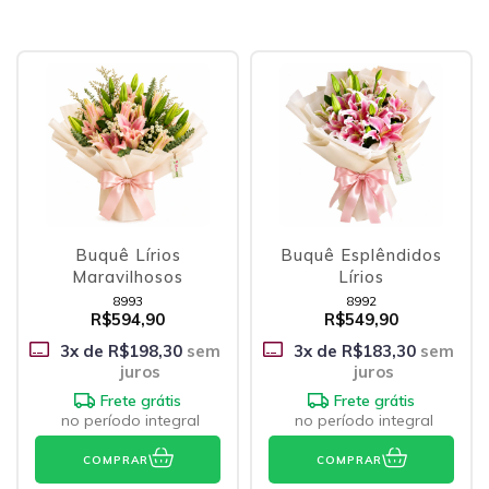
Buquê Lírios
Buquê Esplêndidos
Maravilhosos
Lírios
8993
8992
R$594,90
R$549,90
3
x de
R$198,30
sem
3
x de
R$183,30
sem
juros
juros
Frete grátis
Frete grátis
no período integral
no período integral
COMPRAR
COMPRAR