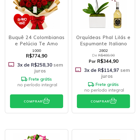
Buquê 24 Colombianas
Orquídeas Phal Lilás e
e Pelúcia Te Amo
Espumante Italiano
1000
2802
R$774,90
De
R$488,90
R$344,90
Por
3
x de
R$258,30
sem
3
x de
R$114,97
sem
juros
juros
Frete grátis
Frete grátis
no período integral
no período integral
COMPRAR
COMPRAR