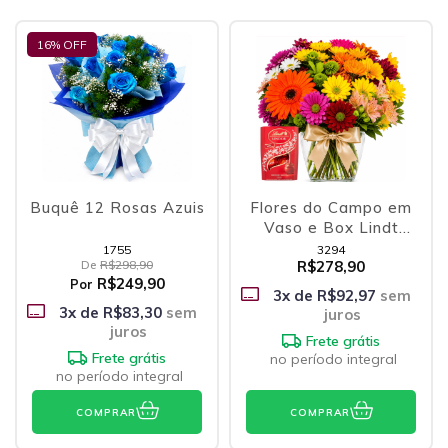
16
% OFF
Buquê 12 Rosas Azuis
Flores do Campo em
Vaso e Box Lindt
Lindor
1755
3294
De
R$298,90
R$278,90
R$249,90
Por
3
x de
R$92,97
sem
3
x de
R$83,30
sem
juros
juros
Frete grátis
Frete grátis
no período integral
no período integral
COMPRAR
COMPRAR