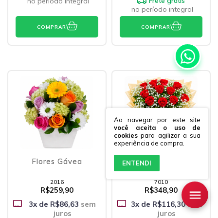
Frete grátis
no período integral
no período integral
COMPRAR
COMPRAR
Ao navegar por este site
você aceita o uso de
cookies
para agilizar a sua
experiência de compra.
Flores Gávea
Adagietto -
ENTENDI
Declaração de Amor
2016
7010
R$259,90
R$348,90
3
x de
R$86,63
sem
3
x de
R$116,30
sem
juros
juros