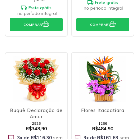
Frete grátis
Frete grátis
no período integral
no período integral
COMPRAR
COMPRAR
Buquê Declaração de
Flores Itacoatiara
Amor
2926
1266
R$348,90
R$484,90
3
x de
R$116,30
sem
3
x de
R$161,63
sem