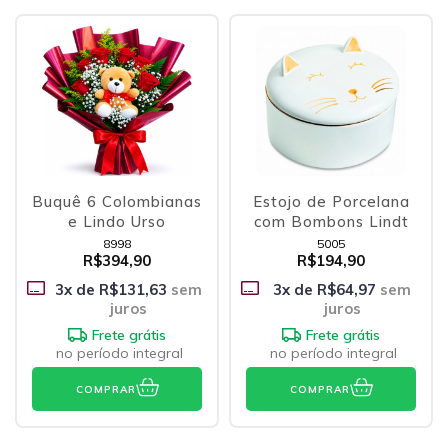
Buquê 6 Colombianas
Estojo de Porcelana
e Lindo Urso
com Bombons Lindt
8998
5005
R$394,90
R$194,90
3
x de
R$131,63
sem
3
x de
R$64,97
sem
juros
juros
Frete grátis
Frete grátis
no período integral
no período integral
COMPRAR
COMPRAR