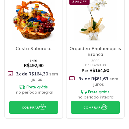
31
% OFF
Cesta Saborosa
Orquídea Phalaenopsis
Branca
1491
2000
R$492,90
De
R$268,90
R$184,90
Por
3
x de
R$164,30
sem
3
x de
R$61,63
sem
juros
juros
Frete grátis
Frete grátis
no período integral
no período integral
COMPRAR
COMPRAR