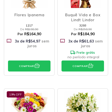
Flores Ipanema
Buquê Vida e Box
Lindt Lindor
1217
3293
De
R$198,90
De
R$258,90
R$164,90
R$184,90
Por
Por
3
x de
R$54,97
sem
3
x de
R$61,63
sem
juros
juros
Frete grátis
no período integral
COMPRAR
COMPRAR
19
% OFF