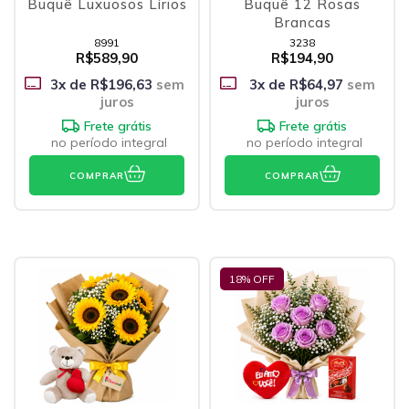
Buquê Luxuosos Lírios
Buquê 12 Rosas
Brancas
8991
3238
R$589,90
R$194,90
3
x de
R$196,63
sem
3
x de
R$64,97
sem
juros
juros
Frete grátis
Frete grátis
no período integral
no período integral
COMPRAR
COMPRAR
18
% OFF