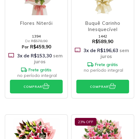
Flores Niterói
Buquê Carinho
Inesquecível
1394
1442
De
R$578,90
R$589,90
R$459,90
Por
3
x de
R$196,63
sem
3
x de
R$153,30
sem
juros
juros
Frete grátis
Frete grátis
no período integral
no período integral
COMPRAR
COMPRAR
23
% OFF