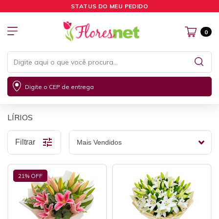
STATUS DO MEU PEDIDO
0
Digite o CEP de entrega
LÍRIOS
Filtrar
21
% OFF