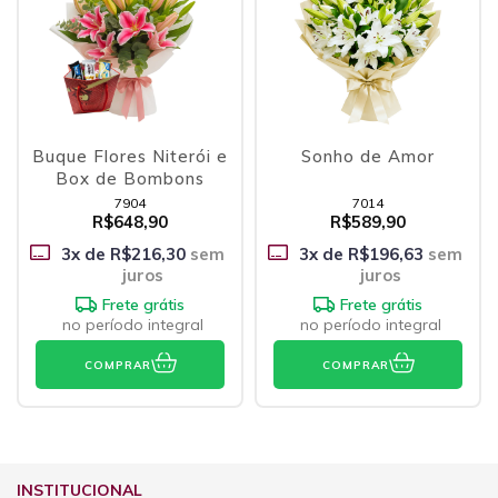
Buque Flores Niterói e
Sonho de Amor
Box de Bombons
7904
7014
R$648,90
R$589,90
3
x de
R$216,30
sem
3
x de
R$196,63
sem
juros
juros
Frete grátis
Frete grátis
no período integral
no período integral
COMPRAR
COMPRAR
INSTITUCIONAL