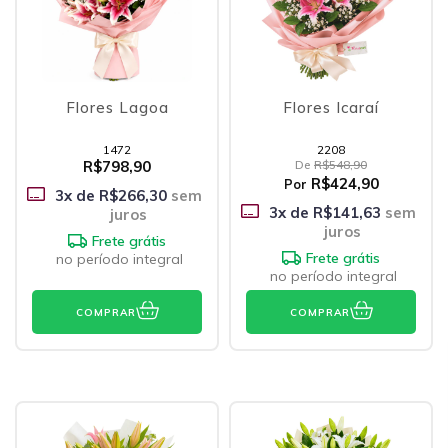
Flores Lagoa
Flores Icaraí
1472
2208
R$798,90
De
R$548,90
R$424,90
Por
3
x de
R$266,30
sem
3
x de
R$141,63
sem
juros
juros
Frete grátis
Frete grátis
no período integral
no período integral
COMPRAR
COMPRAR