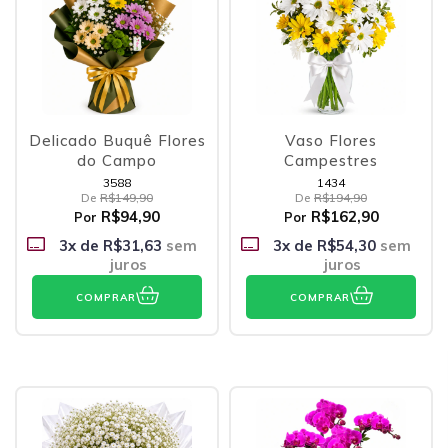
Delicado Buquê Flores
Vaso Flores
do Campo
Campestres
3588
1434
De
R$149,90
De
R$194,90
R$94,90
R$162,90
Por
Por
3
x de
R$31,63
sem
3
x de
R$54,30
sem
juros
juros
COMPRAR
COMPRAR