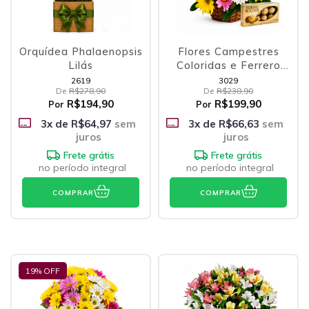
Orquídea Phalaenopsis
Flores Campestres
Lilás
Coloridas e Ferrero
Rocher
2619
3029
De
R$278,90
De
R$238,90
R$194,90
R$199,90
Por
Por
3
x de
R$64,97
sem
3
x de
R$66,63
sem
juros
juros
Frete grátis
Frete grátis
no período integral
no período integral
COMPRAR
COMPRAR
19
% OFF