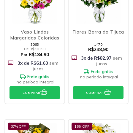
Vaso Lindas
Flores Barra da Tijuca
Margaridas Coloridas
3063
1470
De
R$228,90
R$248,90
R$184,90
Por
3
x de
R$82,97
sem
3
x de
R$61,63
sem
juros
juros
Frete grátis
Frete grátis
no período integral
no período integral
COMPRAR
COMPRAR
37
% OFF
16
% OFF