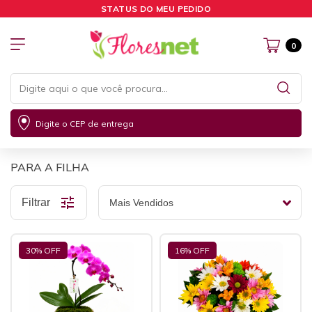
STATUS DO MEU PEDIDO
0
Digite o CEP de entrega
PARA A FILHA
Filtrar
30
% OFF
16
% OFF