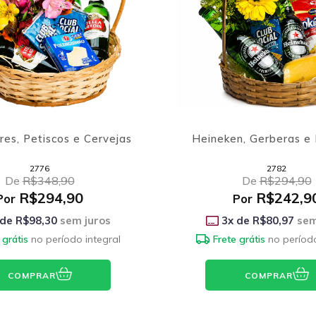
res, Petiscos e Cervejas
Heineken, Gerberas e 
2776
2782
De
R$348,90
De
R$294,90
R$294,90
R$242,9
Por
Por
 de
R$98,30
sem juros
3
x de
R$80,97
sem
 grátis
no período integral
Frete grátis
no período
COMPRAR
COMPRAR