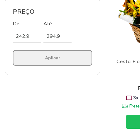
PREÇO
De
Até
Aplicar
Cesta Flo
3
x
Frete